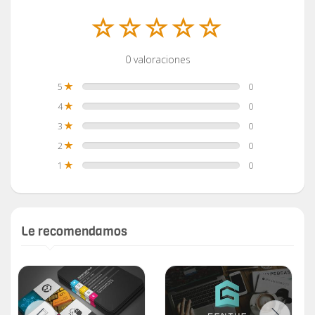
0 valoraciones
5
0
4
0
3
0
2
0
1
0
Le recomendamos