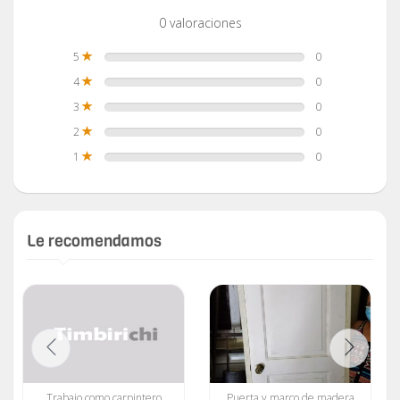
0 valoraciones
5
0
4
0
3
0
2
0
1
0
Le recomendamos
Trabajo como carpintero
Puerta y marco de madera