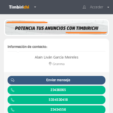
Acceder
Información de contacto:
Alain Liván García Meireles
Granma
Enviar mensaje
23436065
5354530418
23434556