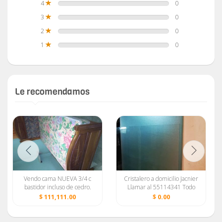
4
0
3
0
2
0
1
0
Le recomendamos
Vendo cama NUEVA 3/4 c
Cristalero a domicilio Jacnier
bastidor incluso de cedro.
Llamar al 55114341 Todo
Desarmable. C colchon
en Cristalería
$ 111,111.00
$ 0.00
NUEVO. 2