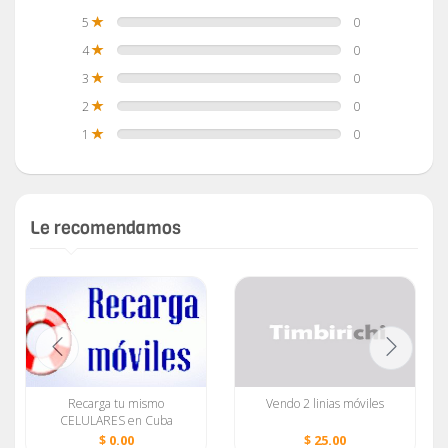
5
0
4
0
3
0
2
0
1
0
Le recomendamos
Recarga tu mismo
Vendo 2 linias móviles
CELULARES en Cuba
(NUEVO recarga internet
$ 0.00
$ 25.00