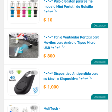
1
^•^•^ Palo o Baston para Selfie
modelo Mini Portatil de Bolsillo
^•^•^
$ 10
Destacado
2
^•^•^ Fan o Ventilador Portatil para
Moviles para Android Tipoc Micro
USB ^•^•^
$ 800
Destacado
1
^•^•^ Dispositivo Antiperdida para
su Movil o Dispositivo ^•^•^
$ 1,000
Destacado
3
MuliTech -