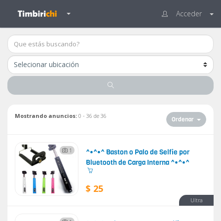
Acceder
Mostrando anuncios:
0 - 36 de 36
Ordenar
1
^•^•^ Baston o Palo de Selfie por
Bluetooth de Carga Interna ^•^•^
$ 25
Ultra