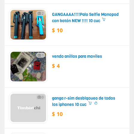
2
GANGAAAA!!!!Palo Selfie Monopod
con botón NEW !!!! 10 cuc
$ 10
1
vendo anillos para moviles
$ 4
0
ganga r-sim desblqoueo de todos
los iphones 10 cuc
$ 10