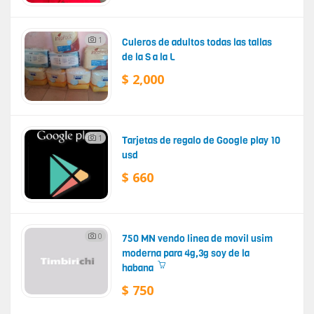
1
Culeros de adultos todas las tallas
de la S a la L
$ 2,000
1
Tarjetas de regalo de Google play 10
usd
$ 660
0
750 MN vendo linea de movil usim
moderna para 4g,3g soy de la
habana
$ 750