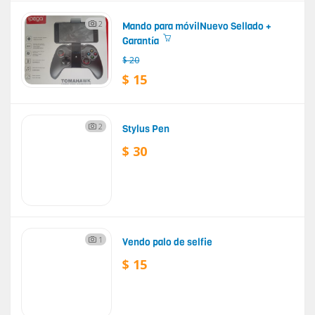
2
Mando para móvilNuevo Sellado +
Garantía
$ 20
$ 15
2
Stylus Pen
$ 30
1
Vendo palo de selfie
$ 15