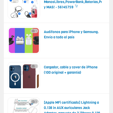
ManosLibres,PowerBank,Baterías,PalosDse
y MAS! - 56145759
1
Audífonos para iPhone y Samsung.
Envío a todo el país
1
Cargador, cable y cover de iPhone
(100 original + garantía)
3
[Apple MFi certificado] Lightning a
0.138 in AUX auriculares Jack