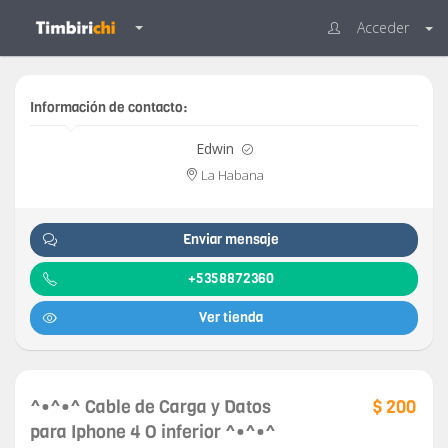
Acceder
Información de contacto:
Edwin
La Habana
Enviar mensaje
+5358872360
Ver tienda
^•^•^ Cable de Carga y Datos
$ 200
para Iphone 4 O inferior ^•^•^