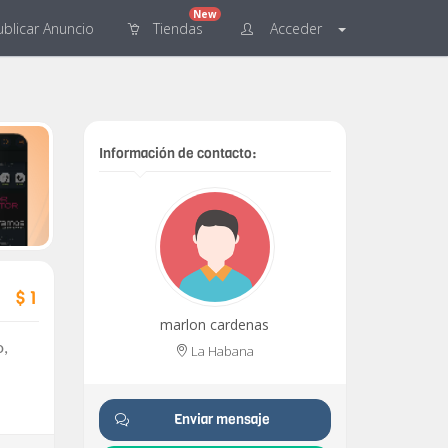
New
blicar
Anuncio
Tiendas
Acceder
Información de contacto:
$ 1
marlon cardenas
o,
La Habana
Enviar mensaje