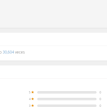
to
30,604
veces
5
0
4
0
3
0