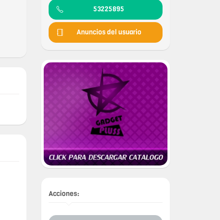
53225895
Anuncios del usuario
Acciones: