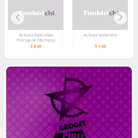
Se busca Especialista
se busca talabartero
Principal de Informatica
$ 0.00
$ 1.00