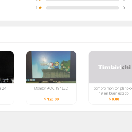
1
0
e 24
Monitor AOC 19" LED
compro monitor plano d
19 en buen estado
$ 120.00
$ 0.00