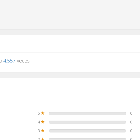
to
4,557
veces
5
0
4
0
3
0
2
0