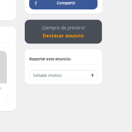
Compartir
¡Siempre de primero!
Destacar anuncio
Reportar este anuncio:
e
24" Benq IPS technology
Monitor LED LG de 24
pulgadas
$ 200.00
$ 250.00