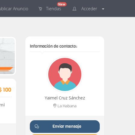
New
blicar
Anuncio
Tiendas
Acceder
Información de contacto:
$ 100
Yaimel Cruz Sánchez
 mi
La Habana
Enviar mensaje