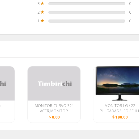
3
0
2
0
1
0
r
MONITOR CURVO 32"
MONITOR LG / 22
ACER,MONITOR
PULGADAS / LED / FUL
32"HP,MONITOR 27"HP
HD / HDMI / IPS / VGA 
$ 0.00
$ 190.00
MODELO FINO