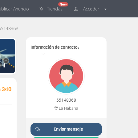
New
blicar
Anuncio
Tiendas
Acceder
55148368
Información de contacto:
$ 340
55148368
La Habana
Enviar mensaje