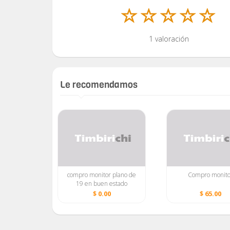
1 valoración
Le recomendamos
G / 22
compro monitor plano de
Compro monito
ED / FULL
19 en buen estado
S / VGA /
00
$ 0.00
$ 65.00
FINO