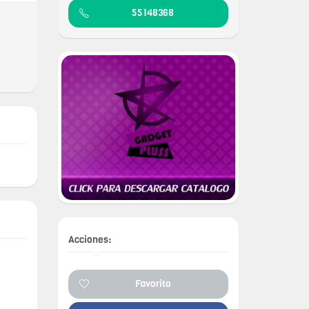
55148368
Acciones:
Favorito