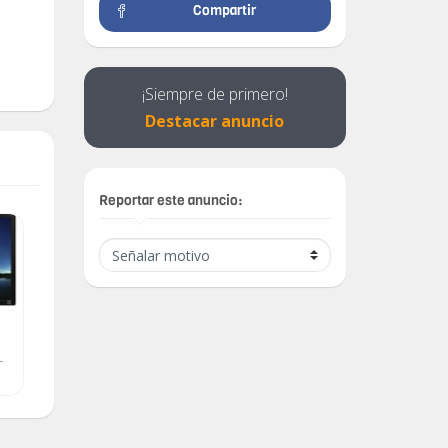
Compartir
¡Siempre de primero!
Destacar anuncio
Reportar este anuncio:
compro monitor plano de
Compro monitor
L
19 en buen estado
/
$ 0.00
$ 65.00