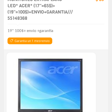
LED* ACER* (17"=65$)>
(19"=100$)+ENVIO+GARANTIA///
55148368
19" 100$+ envio +garantia
Garantia un 1 mes+envio