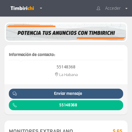
Acceder
Información de contacto:
55148368
La Habana
Enviar mensaje
55148368
MONITORES EXTRAPLANO
$ 65