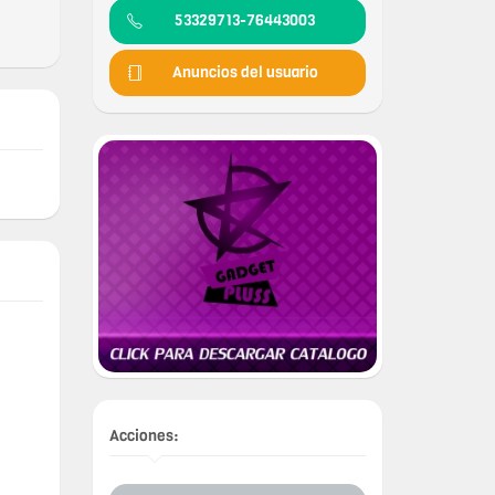
53329713-76443003
Anuncios del usuario
Acciones: