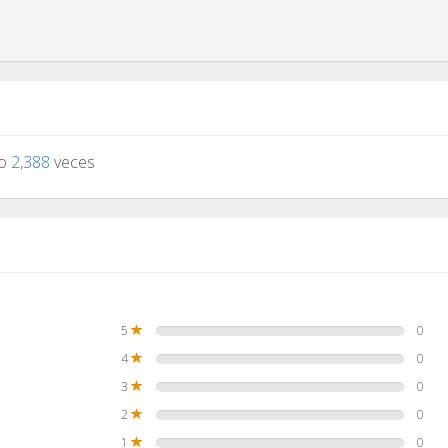
to
2,388
veces
5
0
4
0
3
0
2
0
1
0