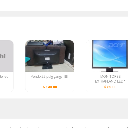
de led
Vendo 22 pulg ganga!!!!!!!
MONITORES
EXTRAPLANO LED*
ACER* (17"=65$)>
$ 140.00
$ 65.00
(19"=100$)+ENVIO+GAR
55148368
Contactar Equipo
·
Condiciones de uso
·
Política