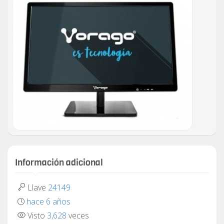
Información adicional
Llave
24149
hace 6 años
Visto
3,628
veces