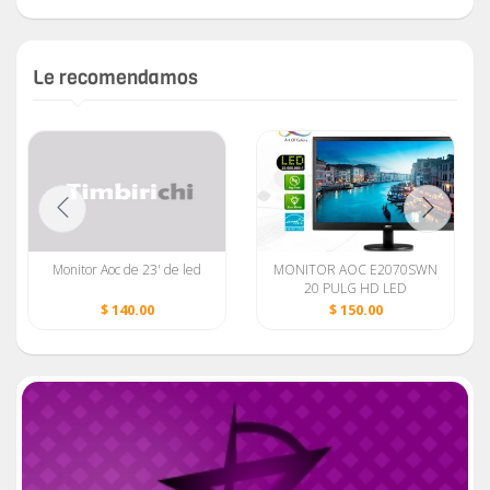
Le recomendamos
Monitor Aoc de 23' de led
MONITOR AOC E2070SWN
20 PULG HD LED
BACKLIGHT 1600 X 900
$ 140.00
$ 150.00
VGA-HDMI
/NEW/58738855