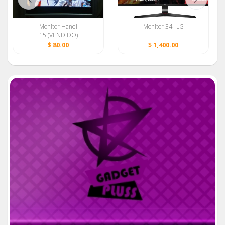
Monitor Hanel
Monitor 34" LG
15'(VENDIDO)
$ 80.00
$ 1,400.00