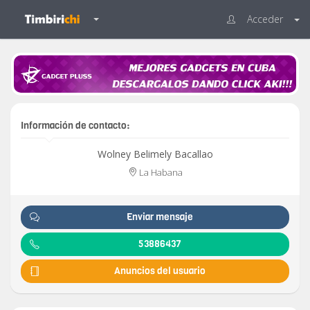
Acceder
Información de contacto:
Wolney Belimely Bacallao
La Habana
Enviar mensaje
53886437
Anuncios del usuario