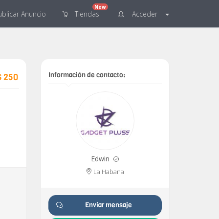
New
blicar
Anuncio
Tiendas
Acceder
Información de contacto:
$ 250
Edwin
La Habana
Enviar mensaje