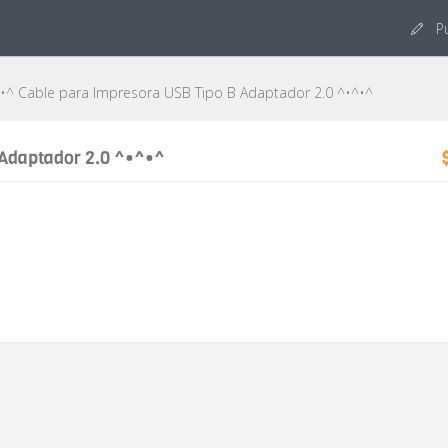
Pu
•^ Cable para Impresora USB Tipo B Adaptador 2.0 ^•^•^
Adaptador 2.0 ^•^•^