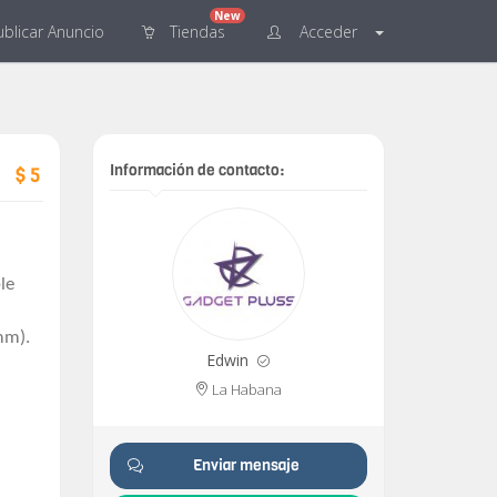
New
blicar
Anuncio
Tiendas
Acceder
Información de contacto:
$ 5
le
mm).
Edwin
La Habana
Enviar mensaje