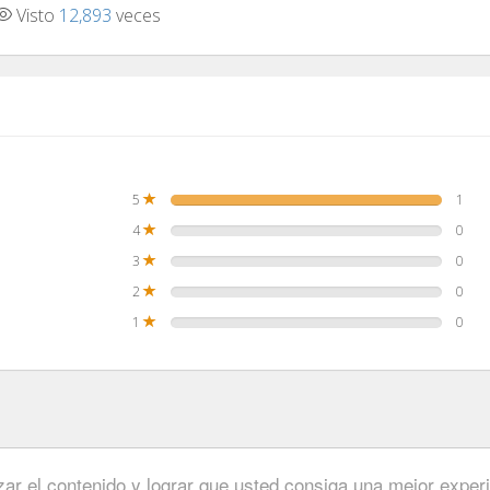
Visto
12,893
veces
5
1
4
0
3
0
2
0
1
0
Contactar Equipo
·
Condiciones de uso
·
Política
izar el contenido y lograr que usted consiga una mejor exper