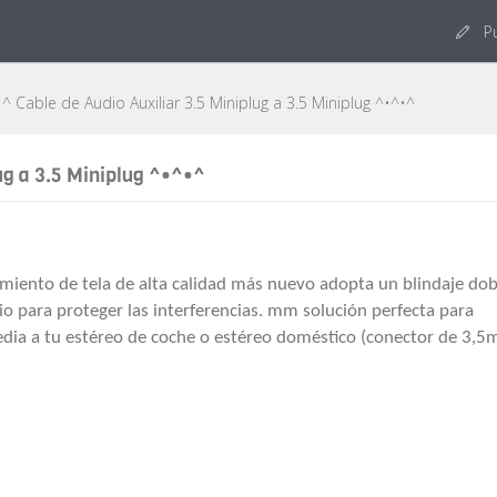
Pu
^ Cable de Audio Auxiliar 3.5 Miniplug a 3.5 Miniplug ^•^•^
ug a 3.5 Miniplug ^•^•^
miento de tela de alta calidad más nuevo adopta un blindaje dob
o para proteger las interferencias. mm solución perfecta para
edia a tu estéreo de coche o estéreo doméstico (conector de 3,5