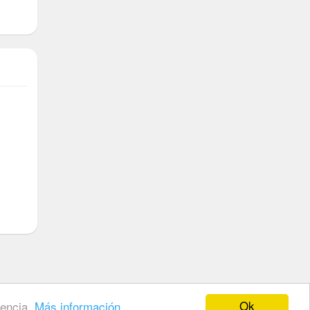
 de cookies
·
Políticas de Tienda
·
Noticias
·
Ofertas
Ok
iencia.
Más información