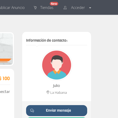
New
blicar
Anuncio
Tiendas
Acceder
Información de contacto:
$ 100
Julio
nectar
La Habana
Enviar mensaje