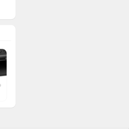
9
Planta electrica de 800w
backup apc 600 en 105
•
$ 360.00
$ 105.00