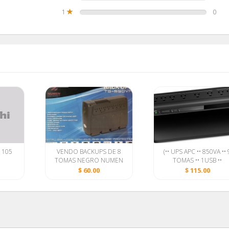
1
0
n 105
VENDO BACKUPS DE 8
(•• UPS APC •• 850VA •• 
TOMAS NEGRO NUMEN
TOMAS •• 1USB ••
650VA--BATERIA
PROTECTOR DE LINEA •
$ 60.00
$ 115.00
NUEVA....5292 8240
SELLADOS ••)
ENRIQUE