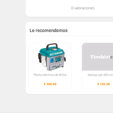
0 valoraciones
Le recomendamos
850VA •• 9
Planta electrica de 800w
backup apc 600 e
USB ••
 LINEA ••
00
$ 360.00
$ 105.00
 ••)