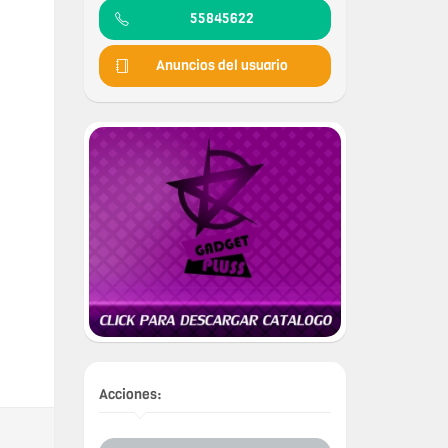
55845622
Anuncios del usuario
Acciones: