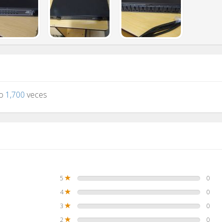
to
1,700
veces
5
0
4
0
3
0
2
0