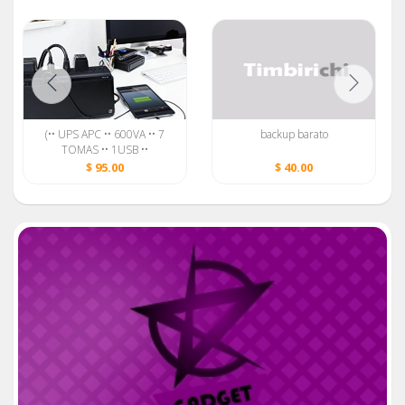
(•• UPS APC •• 600VA •• 7
backup barato
TOMAS •• 1USB ••
PROTECTOR DE LINEA ••
$ 95.00
$ 40.00
SELLADOS ••)