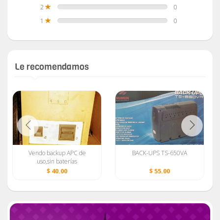
2
0
1
0
Le recomendamos
Vendo backup APC de
BACK-UPS TS-650VA
uso,sin baterías
$ 40.00
$ 55.00