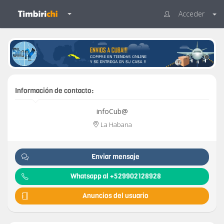
Acceder
Información de contacto:
infoCub@
La Habana
Enviar mensaje
Whatsapp al +529902128928
Anuncios del usuario