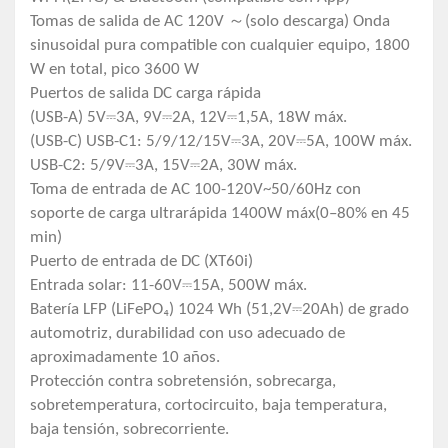
Tomas de salida de AC 120V ～(solo descarga) Onda
sinusoidal pura compatible con cualquier equipo, 1800
W en total, pico 3600 W
Puertos de salida DC carga rápida
(USB-A) 5V⎓3A, 9V⎓2A, 12V⎓1,5A, 18W máx.
(USB-C) USB-C1: 5/9/12/15V⎓3A, 20V⎓5A, 100W máx.
USB-C2: 5/9V⎓3A, 15V⎓2A, 30W máx.
Toma de entrada de AC 100-120V~50/60Hz con
soporte de carga ultrarápida 1400W máx(0–80% en 45
min)
Puerto de entrada de DC (XT60i)
Entrada solar: 11-60V⎓15A, 500W máx.
Batería LFP (LiFePO₄) 1024 Wh (51,2V⎓20Ah) de grado
automotriz, durabilidad con uso adecuado de
aproximadamente 10 años.
Protección contra sobretensión, sobrecarga,
sobretemperatura, cortocircuito, baja temperatura,
baja tensión, sobrecorriente.