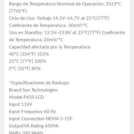
Rango de Temperatura Nominal de Operación: 25±3ºC
(77±5ºF)
Ciclo de Uso: Voltaje 14.1V~14.7V at 25ºC(77ºF)
Coeficiente de Temperatura -30mV/ºC
Uso en Standby: 13.5V~13.8V at 25ºC(77ºF) Coeficiente
de Temperatura.-20mV/ºC
Capacidad afectada por la Temperatura:
40ºC (104ºF) 103%
25ºC (77ºF) 100%
0ºC (32ºF) 80%
*Especificaciones de Backups
Brand Sun Technologies
Model P650-LCD
Input 110V
Input Frequency 60 Hz
Input Connection NEMA 5-15P
OutputVA Rating 650VA
Watts 390 Watts