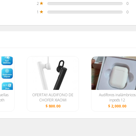
2
0
1
0
ellas
OFERTA!! AUDIFONO DE
Audífonos inalámbricos
oth
CHOFER XIAOMI
inpods 12
brico
PINGANILLO
$ 800.00
$ 2,000.00
BLUETOOTH ORIGINAL
PISTON