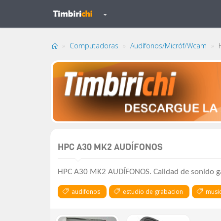
Computadoras
Audífonos/Micróf/Wcam
H
HPC A30 MK2 AUDÍFONOS
HPC A30 MK2 AUDÍFONOS. Calidad de sonido gar
audifonos
estudio de grabacion
musi