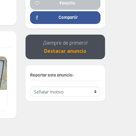
Favorito
Compartir
¡Siempre de primero!
Destacar anuncio
Reportar este anuncio:
☎ ☎ ☎ ☎ ☎
Haylou GT1 TWS huellas
AUFIDONOS DE
dactilares Bluetooth
CORDON BLUETOOTH
estéreo HD inalámbrico
$ 5.00
$ 2,400.00
☎ ☎ ☎ ☎ ☎ SE
xiaomi
PEGAN CON IMAN
ENTRE ELLOS