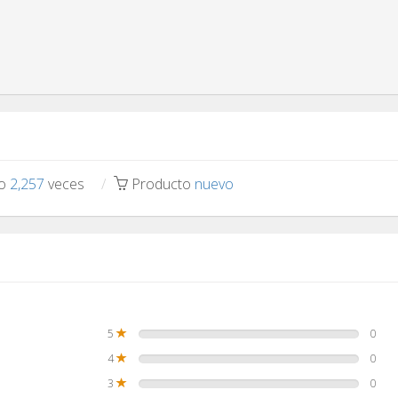
to
2,257
veces
Producto
nuevo
5
0
4
0
3
0