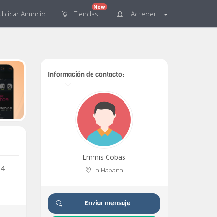
New
blicar
Anuncio
Tiendas
Acceder
Información de contacto:
Emmis Cobas
84
La Habana
Enviar mensaje