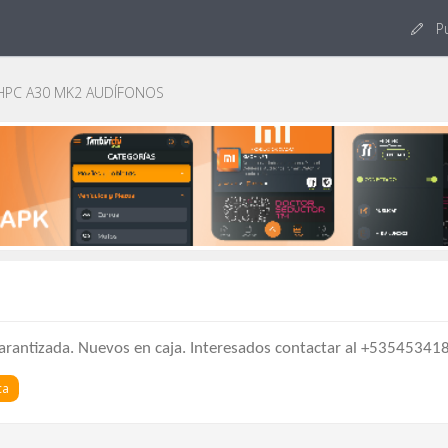
Pu
PC A30 MK2 AUDÍFONOS
antizada. Nuevos en caja. Interesados contactar al +53545341
ca