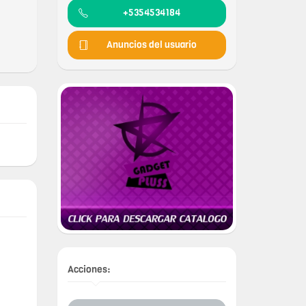
+5354534184
Anuncios del usuario
Acciones: