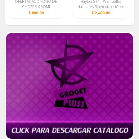
OFERTA!! AUDIFONO DE
Haylou GT1 TWS huellas
CHOFER XIAOMI
dactilares Bluetooth estéreo
TOROLA
PINGANILLO BLUETOOTH
HD inalámbrico xiaomi
$ 800.00
$ 2,400.00
ORIGINAL PISTON