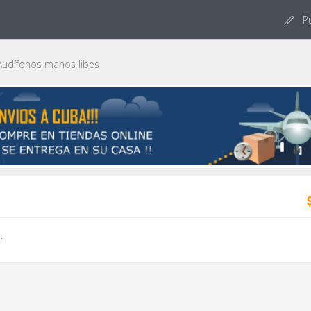
Pu
udífonos manos libes
.