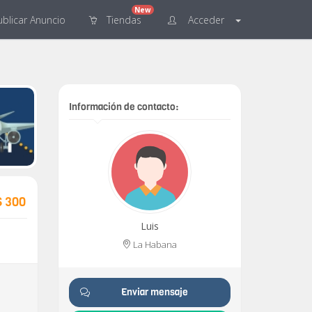
New
blicar
Anuncio
Tiendas
Acceder
Información de contacto:
$ 300
Luis
La Habana
Enviar mensaje