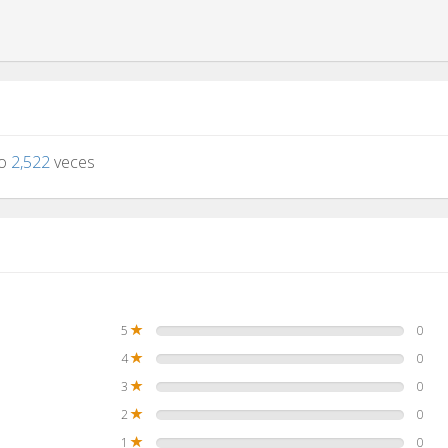
to
2,522
veces
5
0
4
0
3
0
2
0
1
0