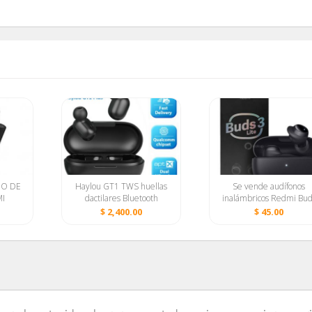
NO DE
Haylou GT1 TWS huellas
Se vende audífonos
MI
dactilares Bluetooth
inalámbricos Redmi Bud
estéreo HD inalámbrico
Lite 3-45 USD
$ 2,400.00
$ 45.00
INAL
xiaomi
Contactar Equipo
·
Condiciones de uso
·
Política