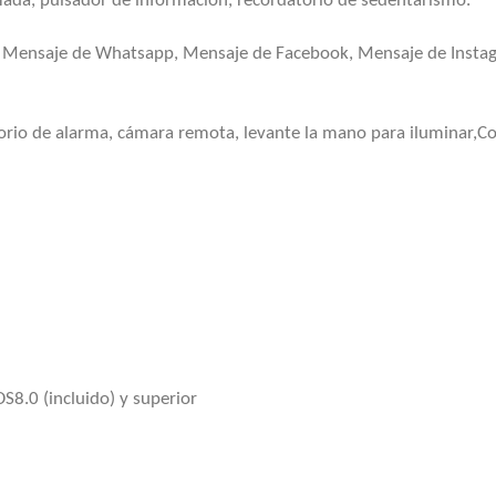
amada, pulsador de información, recordatorio de sedentarismo.
r, Mensaje de Whatsapp, Mensaje de Facebook, Mensaje de Insta
torio de alarma, cámara remota, levante la mano para iluminar,Co
S8.0 (incluido) y superior