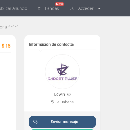
New
blicar
Anuncio
Tiendas
Acceder
cona ^•^•^
Información de contacto:
$ 15
Edwin
La Habana
Enviar mensaje