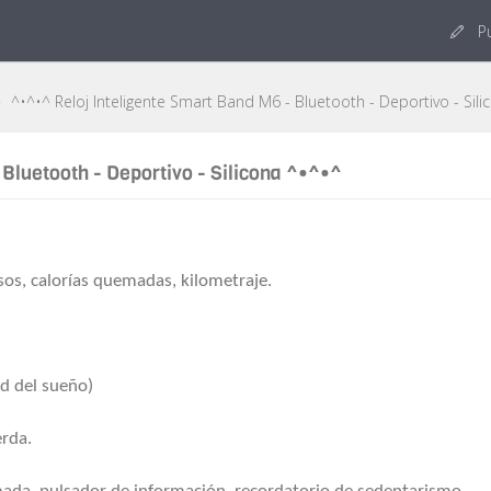
Pu
^•^•^ Reloj Inteligente Smart Band M6 - Bluetooth - Deportivo - Sili
Bluetooth - Deportivo - Silicona ^•^•^
sos, calorías quemadas, kilometraje.
d del sueño)
erda.