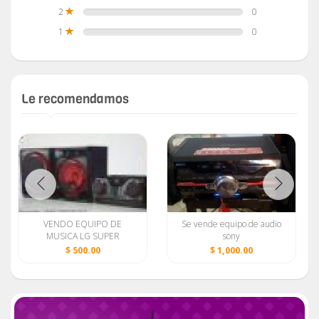
2
0
1
0
Le recomendamos
VENDO EQUIPO DE
Se vende equipo de audio
MUSICA LG SUPER
sony
POTENTE NUEVO EN CAJA
$ 500.00
$ 1,000.00