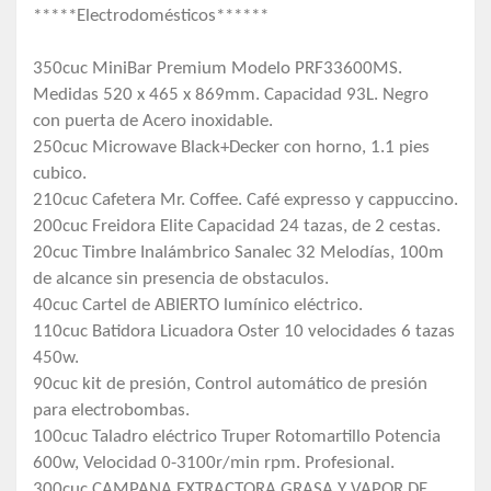
*****Electrodomésticos******
350cuc MiniBar Premium Modelo PRF33600MS.
Medidas 520 x 465 x 869mm. Capacidad 93L. Negro
con puerta de Acero inoxidable.
250cuc Microwave Black+Decker con horno, 1.1 pies
cubico.
210cuc Cafetera Mr. Coffee. Café expresso y cappuccino.
200cuc Freidora Elite Capacidad 24 tazas, de 2 cestas.
20cuc Timbre Inalámbrico Sanalec 32 Melodías, 100m
de alcance sin presencia de obstaculos.
40cuc Cartel de ABIERTO lumínico eléctrico.
110cuc Batidora Licuadora Oster 10 velocidades 6 tazas
450w.
90cuc kit de presión, Control automático de presión
para electrobombas.
100cuc Taladro eléctrico Truper Rotomartillo Potencia
600w, Velocidad 0-3100r/min rpm. Profesional.
300cuc CAMPANA EXTRACTORA GRASA Y VAPOR DE