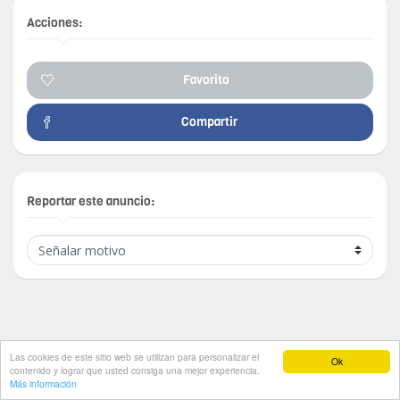
Acciones:
Favorito
Compartir
Reportar este anuncio:
Las cookies de este sitio web se utilizan para personalizar el
Ok
Timbirichi
© 2026
contenido y lograr que usted consiga una mejor experiencia.
Inicio
Tiendas
Publicar
Noticias
Contactar
Más información