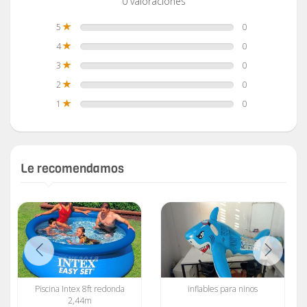
0 valoraciones
5
0
4
0
3
0
2
0
1
0
Le recomendamos
Piscina Intex 8ft redonda
inflables para ninos
2,44m