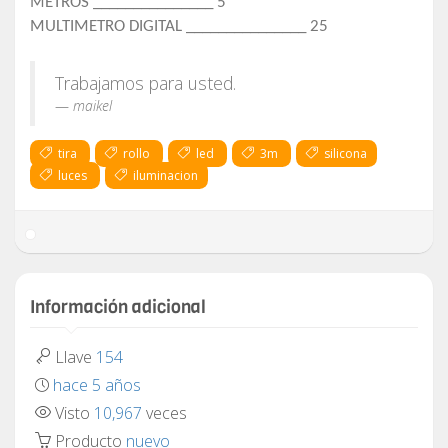
METROS _______________ 5
MULTIMETRO DIGITAL _______________ 25
Trabajamos para usted.
maikel
tira
rollo
led
3m
silicona
luces
iluminacion
Información adicional
Llave
154
hace 5 años
Visto
10,967
veces
Producto
nuevo