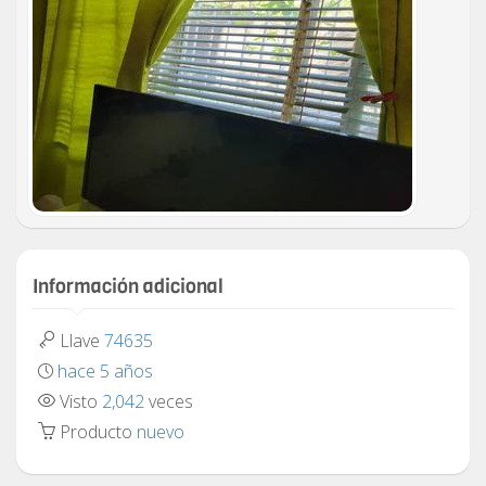
Información adicional
Llave
74635
hace 5 años
Visto
2,042
veces
Producto
nuevo