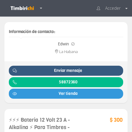
Acceder
Información de contacto:
Edwin
La Habana
Enviar mensaje
58872360
Ver tienda
⚡️⚡️⚡️ Bateria 12 Volt 23 A -
$ 300
Alkalina ⚡️ Para Timbres -