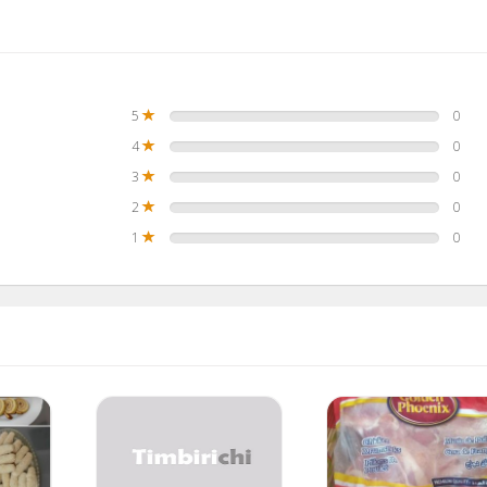
5
0
4
0
3
0
2
0
1
0