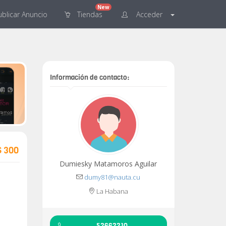
New
blicar
Anuncio
Tiendas
Acceder
Información de contacto:
$ 300
Dumiesky Matamoros Aguilar
dumy81@nauta.cu
La Habana
52662210