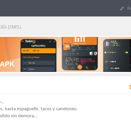
Pu
RÍA D'MITU
..
s, hasta espaguetis, tacos y canelones.
edido sin demora...