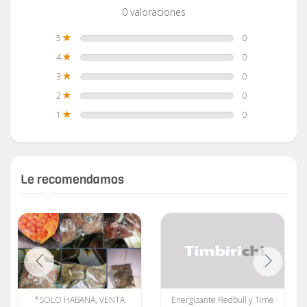
0 valoraciones
5
0
4
0
3
0
2
0
1
0
Le recomendamos
*SOLO HABANA, VENTA
Energizante Redbull y Time