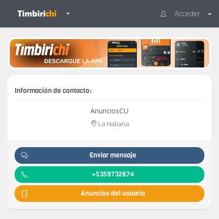
Acceder
Información de contacto:
AnunciosCU
La Habana
Enviar mensaje
+5359732874
Anuncios del usuario