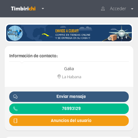
Acceder
Información de contacto:
Galia
La Habana
Enviar mensaje
76993129
Anuncios del usuario